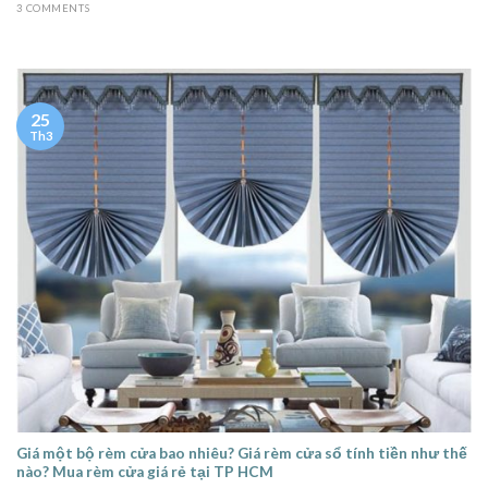
3 COMMENTS
25
Th3
Giá một bộ rèm cửa bao nhiêu? Giá rèm cửa sổ tính tiền như thế
nào? Mua rèm cửa giá rẻ tại TP HCM