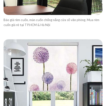
Báo giá rèm cuốn, màn cuốn chống nắng cửa sổ văn phòng. Mua rèm
cuốn giá rẻ tại TP.HCM & Hà Nội