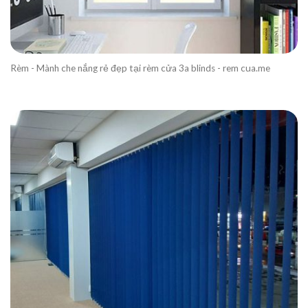
Rèm - Mành che nắng rẻ đẹp tại rèm cửa 3a blinds - rem cua.me