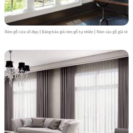
Rèm gỗ cửa sổ đẹp | Bảng báo giá rèm gỗ tự nhiên | Rèm sáo gỗ giá rẻ