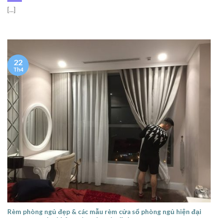
[...]
22
Th4
Rèm phòng ngủ đẹp & các mẫu rèm cửa sổ phòng ngủ hiện đại