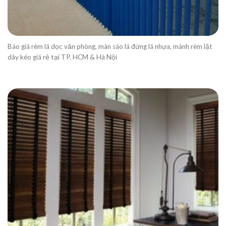
Báo giá rèm lá dọc văn phòng, màn sáo lá đứng lá nhựa, mành rèm lật
dây kéo giá rẻ tại TP. HCM & Hà Nội