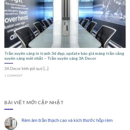
Trần xuyên sáng in tranh 3d đẹp, update báo giá màng trần căng
xuyên sáng mới nhất – Trần xuyên sáng 3A Decor
3A Decor kính gửi quý [...]
1 COMMENT
BÀI VIẾT MỚI CẬP NHẬT
Rèm âm trần thạch cao và kích thước hộp rèm