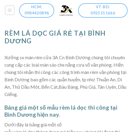
Skip
HCM:
VT-BD:
to
0984420896
0925151666
content
RÈM LÁ DỌC GIÁ RẺ TẠI BÌNH
DƯƠNG
Xưởng sx màn rèm cửa 3A Cn Bình Dương chúng tôi chuyên
cung cấp các loại màn sáo che nắng cưa sổ văn phòng. Hiện
chúng tôi nhận thi công các công trình màn rèm văn phòng tại
Bình Dương bao gồm các quận huyện, tp như Thuận An, Di
An, Thủ Dầu Môt, Bến Cát,Bàu Bàng, Phú Giá, Tân Uyên, Dầu
Giếng.
Bảng giá một số mẫu rèm lá dọc thi công tại
Bình Dương hiện nay.
Dưới đây là bảng giá một số
mẫu rèm lá dọc thông dụng mà hiện nay chúng tôi đang thi