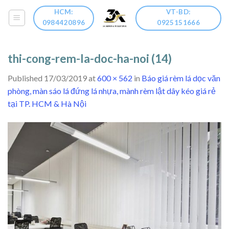
Skip
HCM:
VT-BD:
to
0984420896
0925151666
content
thi-cong-rem-la-doc-ha-noi (14)
Published
17/03/2019
at
600 × 562
in
Báo giá rèm lá dọc văn
phòng, màn sáo lá đứng lá nhựa, mành rèm lật dây kéo giá rẻ
tại TP. HCM & Hà Nội