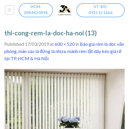
Skip
HCM:
VT-BD:
to
0984420896
0925151666
content
thi-cong-rem-la-doc-ha-noi (13)
Published
17/03/2019
at
600 × 520
in
Báo giá rèm lá dọc văn
phòng, màn sáo lá đứng lá nhựa, mành rèm lật dây kéo giá rẻ
tại TP. HCM & Hà Nội