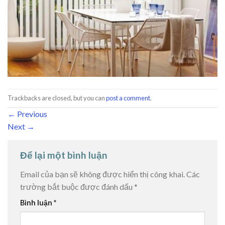
Trackbacks are closed, but you can
post a comment
.
←
Previous
Next
→
Để lại một bình luận
Email của bạn sẽ không được hiển thị công khai.
Các
trường bắt buộc được đánh dấu
*
Bình luận
*