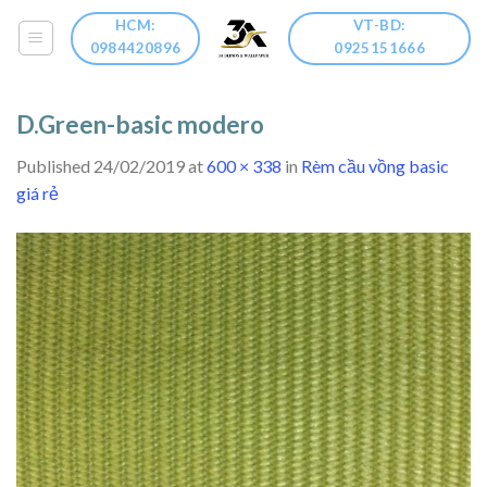
Skip
HCM:
VT-BD:
to
0984420896
0925151666
content
D.Green-basic modero
Published
24/02/2019
at
600 × 338
in
Rèm cầu vồng basic
giá rẻ