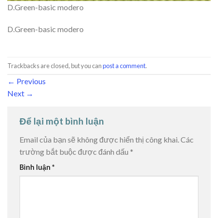
D.Green-basic modero
D.Green-basic modero
Trackbacks are closed, but you can
post a comment
.
←
Previous
Next
→
Để lại một bình luận
Email của bạn sẽ không được hiển thị công khai.
Các
trường bắt buộc được đánh dấu
*
Bình luận
*