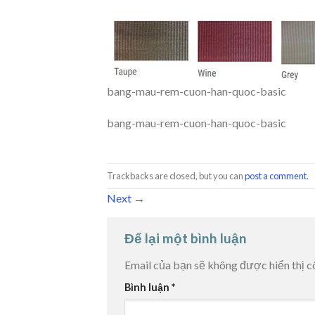
bang-mau-rem-cuon-han-quoc-basic
bang-mau-rem-cuon-han-quoc-basic
Trackbacks are closed, but you can
post a comment
.
Next
→
Để lại một bình luận
Email của bạn sẽ không được hiển thị c
Bình luận
*