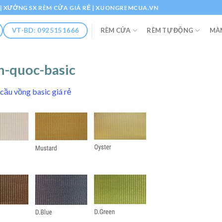
Ổ | XƯỞNG SX RÈM CỬA GIÁ RẺ | XUONGREMCUA.VN
RÈM CỬA
RÈM TỰ ĐỘNG
MÀ
VT-BD: 0925151666
-quoc-basic
cầu vồng basic giá rẻ