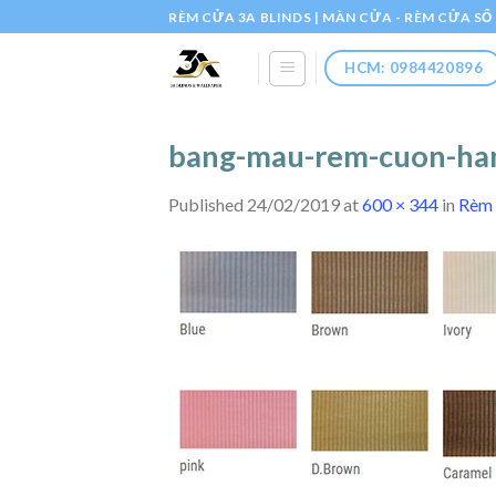
Skip
RÈM CỬA 3A BLINDS | MÀN CỬA - RÈM CỬA S
to
content
HCM: 0984420896
bang-mau-rem-cuon-han
Published
24/02/2019
at
600 × 344
in
Rèm 