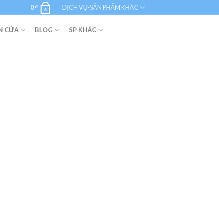
0
₫
DỊCH VỤ-SẢN PHẨM KHÁC
0
N CỬA
BLOG
SP KHÁC