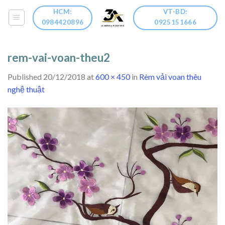
Skip
HCM:
VT-BD:
to
0984420896
0925151666
content
rem-vai-voan-theu2
Published
20/12/2018
at
600 × 450
in
Rèm vải voan thêu
nghệ thuật