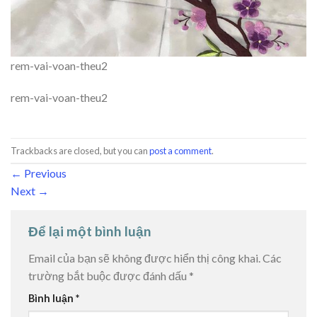
rem-vai-voan-theu2
rem-vai-voan-theu2
Trackbacks are closed, but you can
post a comment
.
←
Previous
Next
→
Để lại một bình luận
Email của bạn sẽ không được hiển thị công khai.
Các
trường bắt buộc được đánh dấu
*
Bình luận
*