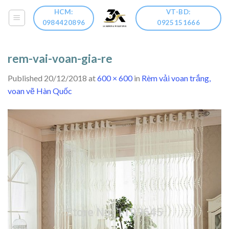
Skip
HCM:
VT-BD:
to
0984420896
0925151666
content
rem-vai-voan-gia-re
Published
20/12/2018
at
600 × 600
in
Rèm vải voan trắng,
voan vẽ Hàn Quốc