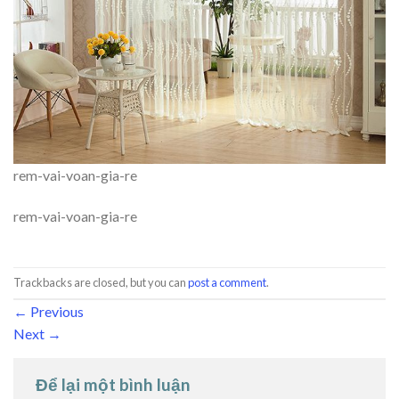
rem-vai-voan-gia-re
rem-vai-voan-gia-re
Trackbacks are closed, but you can
post a comment
.
←
Previous
Next
→
Để lại một bình luận