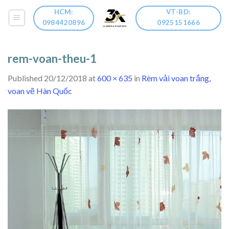
Skip
HCM:
VT-BD:
to
0984420896
0925151666
content
rem-voan-theu-1
Published
20/12/2018
at
600 × 635
in
Rèm vải voan trắng,
voan vẽ Hàn Quốc