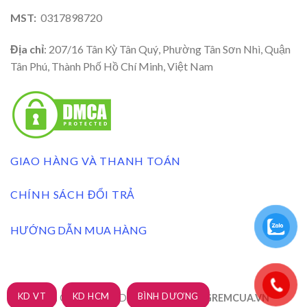
MST:
0317898720
Địa chỉ
: 207/16 Tân Kỳ Tân Quý, Phường Tân Sơn Nhì, Quận
Tân Phú, Thành Phố Hồ Chí Minh, Việt Nam
GIAO HÀNG VÀ THANH TOÁN
CHÍNH SÁCH ĐỔI TRẢ
HƯỚNG DẪN MUA HÀNG
KD VT
KD HCM
BÌNH DƯƠNG
RÈM CỬA 3A BLINDS 2026 ©
| XUONGREMCUA.VN