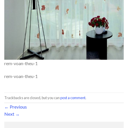
rem-voan-theu-1
rem-voan-theu-1
Trackbacks are closed, but you can
post a comment
.
←
Previous
Next
→