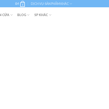
0
₫
DỊCH VỤ-SẢN PHẨM KHÁC
0
N CỬA
BLOG
SP KHÁC