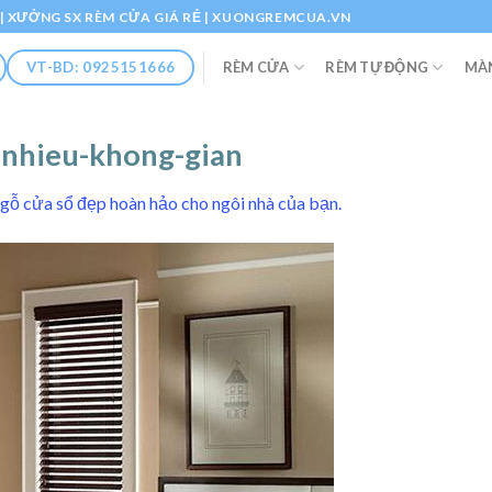
Ổ | XƯỞNG SX RÈM CỬA GIÁ RẺ | XUONGREMCUA.VN
RÈM CỬA
RÈM TỰ ĐỘNG
MÀ
VT-BD: 0925151666
-nhieu-khong-gian
gỗ cửa sổ đẹp hoàn hảo cho ngôi nhà của bạn.