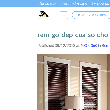
Skip
RÈM CỬA 3A BLINDS | MÀN CỬA - RÈM CỬA S
to
content
HCM: 0984420896
rem-go-dep-cua-so-cho
Published
08/12/2018
at
600 × 360
in
Rèm 