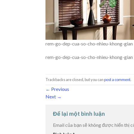
rem-go-dep-cua-so-cho-nhieu-khong-gian
rem-go-dep-cua-so-cho-nhieu-khong-gian
Trackbacks are closed, but you can
post a comment
.
←
Previous
Next
→
Để lại một bình luận
Email của bạn sẽ không được hiển thị c