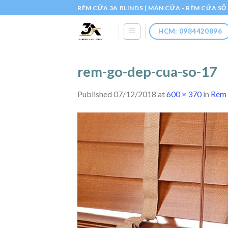
Skip
RÈM CỬA 3A BLINDS | MÀN CỬA - RÈM CỬA S
to
content
HCM: 0984420896
rem-go-dep-cua-so-17
Published
07/12/2018
at
600 × 370
in
Rèm 