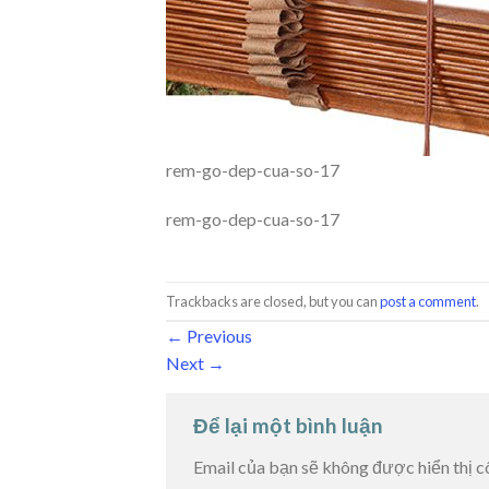
rem-go-dep-cua-so-17
rem-go-dep-cua-so-17
Trackbacks are closed, but you can
post a comment
.
←
Previous
Next
→
Để lại một bình luận
Email của bạn sẽ không được hiển thị c