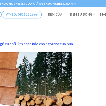
Ổ | XƯỞNG SX RÈM CỬA GIÁ RẺ | XUONGREMCUA.VN
RÈM CỬA
RÈM TỰ ĐỘNG
MÀ
VT-BD: 0925151666
gỗ cửa sổ đẹp hoàn hảo cho ngôi nhà của bạn.