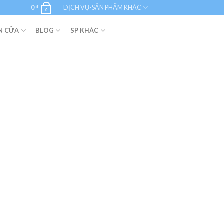
0
₫
DỊCH VỤ-SẢN PHẨM KHÁC
0
N CỬA
BLOG
SP KHÁC