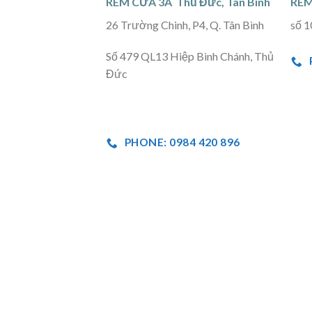
RÈM CỬA 3A Thủ Đức, Tân Bình
RÈM
26 Trường Chinh, P4, Q. Tân Bình
số 1
Số 479 QL13 Hiệp Bình Chánh, Thủ
Đức
PHONE: 0984 420 896