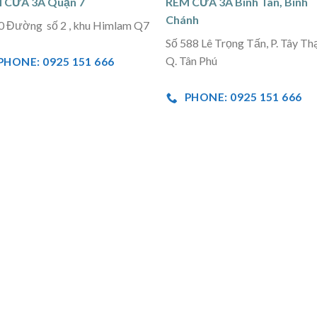
 CỬA 3A Quận 7
RÈM CỬA 3A Bình Tân, Bình
Chánh
0 Đường số 2 , khu Himlam Q7
Số 588 Lê Trọng Tấn, P. Tây Th
Q. Tân Phú
PHONE: 0925 151 666
PHONE: 0925 151 666