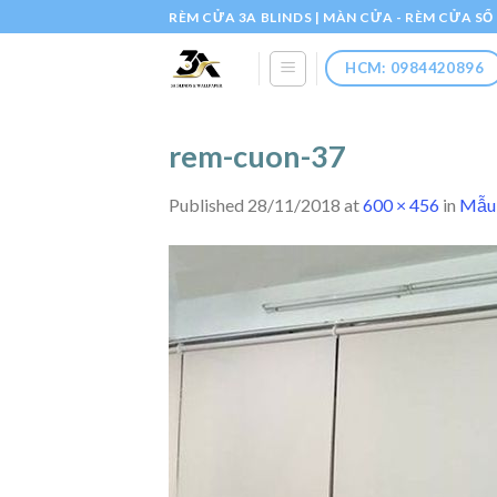
Skip
RÈM CỬA 3A BLINDS | MÀN CỬA - RÈM CỬA S
to
content
HCM: 0984420896
rem-cuon-37
Published
28/11/2018
at
600 × 456
in
Mẫu 