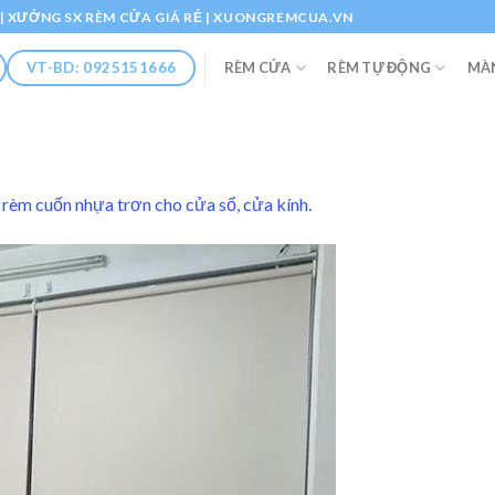
Ổ | XƯỞNG SX RÈM CỬA GIÁ RẺ | XUONGREMCUA.VN
RÈM CỬA
RÈM TỰ ĐỘNG
MÀ
VT-BD: 0925151666
rèm cuốn nhựa trơn cho cửa sổ, cửa kính.