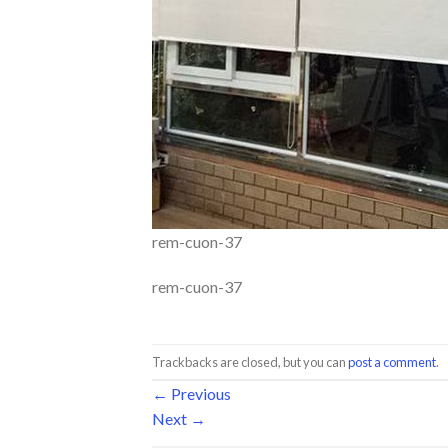
rem-cuon-37
rem-cuon-37
Trackbacks are closed, but you can
post a comment
.
←
Previous
Next
→