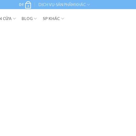
0
₫
DỊCH VỤ-SẢN PHẨM KHÁC
0
N CỬA
BLOG
SP KHÁC