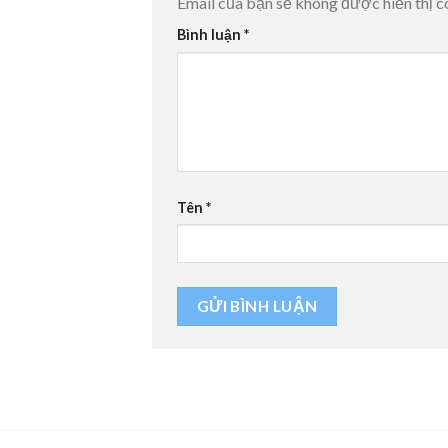
Email của bạn sẽ không được hiển thị c
Bình luận
*
Tên
*