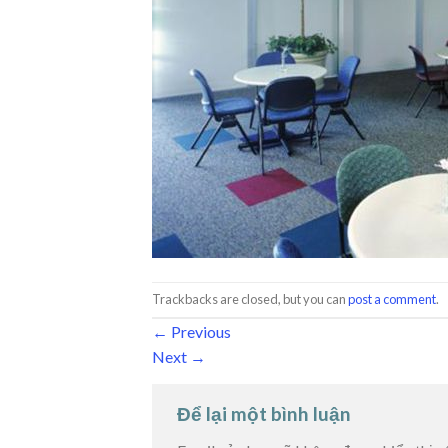
Trackbacks are closed, but you can
post a comment
.
←
Previous
Next
→
Để lại một bình luận