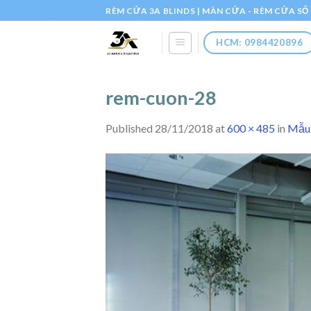
Skip
RÈM CỬA 3A BLINDS | MÀN CỬA - RÈM CỬA S
to
content
HCM: 0984420896
rem-cuon-28
Published
28/11/2018
at
600 × 485
in
Mẫu 