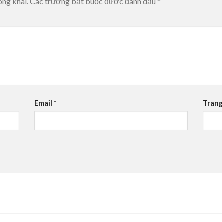
ông khai.
Các trường bắt buộc được đánh dấu
*
Email
*
Trang