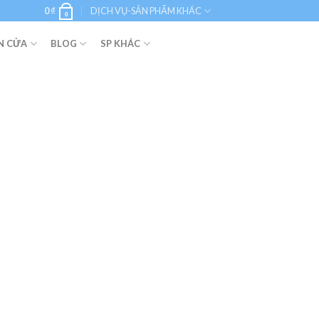
0
₫
DỊCH VỤ-SẢN PHẨM KHÁC
0
N CỬA
BLOG
SP KHÁC