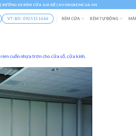
Ổ | XƯỞNG SX RÈM CỬA GIÁ RẺ | XUONGREMCUA.VN
RÈM CỬA
RÈM TỰ ĐỘNG
MÀ
VT-BD: 0925151666
rèm cuốn nhựa trơn cho cửa sổ, cửa kính.