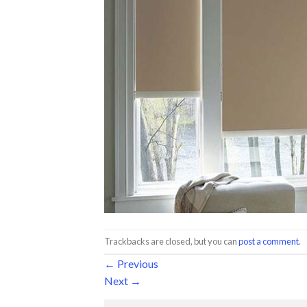
Trackbacks are closed, but you can
post a comment
.
←
Previous
Next
→