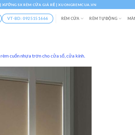
Ổ | XƯỞNG SX RÈM CỬA GIÁ RẺ | XUONGREMCUA.VN
RÈM CỬA
RÈM TỰ ĐỘNG
MÀ
VT-BD: 0925151666
rèm cuốn nhựa trơn cho cửa sổ, cửa kính.