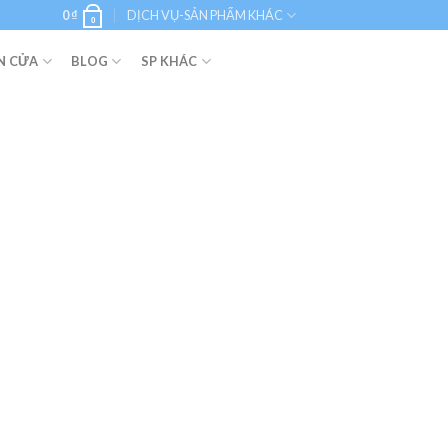
0
₫
DỊCH VỤ-SẢN PHẨM KHÁC
0
N CỬA
BLOG
SP KHÁC