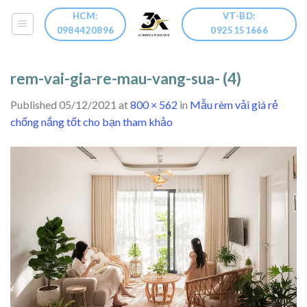
Skip
HCM:
VT-BD:
to
0984420896
0925151666
content
rem-vai-gia-re-mau-vang-sua- (4)
Published
05/12/2021
at
800 × 562
in
Mẫu rèm vải giá rẻ
chống nắng tốt cho bạn tham khảo