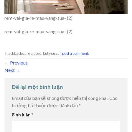
rem-vai-gia-re-mau-vang-sua- (2)
rem-vai-gia-re-mau-vang-sua- (2)
Trackbacks are closed, but you can
post a comment
.
←
Previous
Next
→
Để lại một bình luận
Email của bạn sẽ không được hiển thị công khai.
Các
trường bắt buộc được đánh dấu
*
Bình luận
*