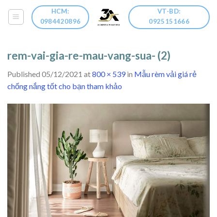
Skip
HCM:
VT-BD:
to
0984420896
0925151666
content
rem-vai-gia-re-mau-vang-sua- (2)
Published
05/12/2021
at
800 × 539
in
Mẫu rèm vải giá rẻ
chống nắng tốt cho bạn tham khảo