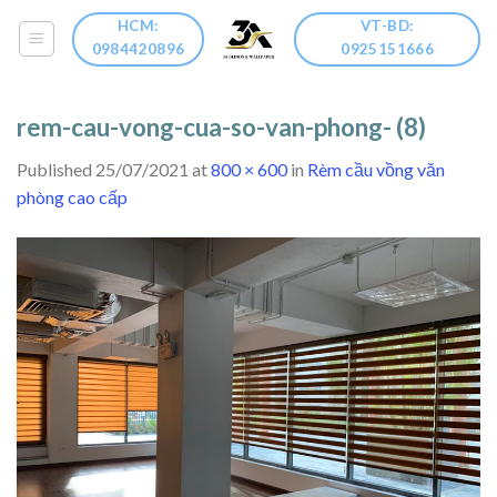
Skip
HCM:
VT-BD:
to
0984420896
0925151666
content
rem-cau-vong-cua-so-van-phong- (8)
Published
25/07/2021
at
800 × 600
in
Rèm cầu vồng văn
phòng cao cấp