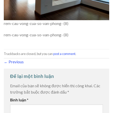
rem-cau-vong-cua-so-van-phong- (8)
rem-cau-vong-cua-so-van-phong- (8)
Trackbacks are closed, but you can
post a comment
.
←
Previous
Để lại một bình luận
Email của bạn sẽ không được hiển thị công khai.
Các
trường bắt buộc được đánh dấu
*
Bình luận
*