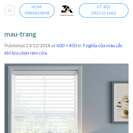
Skip
HCM:
VT-BD:
to
0984420896
0925151666
content
mau-trang
Published
23/12/2018
at
600 × 450
in
Ý nghĩa của màu sắc
khi lựa chọn rèm cửa