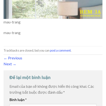
mau-trang
mau-trang
Trackbacks are closed, but you can
post a comment
.
←
Previous
Next
→
Để lại một bình luận
Email của bạn sẽ không được hiển thị công khai.
Các
trường bắt buộc được đánh dấu
*
Bình luận
*