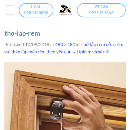
Skip
HCM:
VT-BD:
to
0984420896
0925151666
content
tho-lap-rem
Published
10/09/2018
at
480 × 480
in
Thợ lắp rèm cửa, rèm
vải tháo lắp màn rèm theo yêu cầu tại tphcm và hà nội