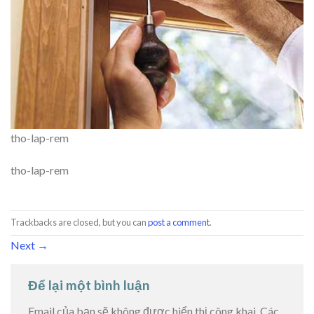
tho-lap-rem
tho-lap-rem
Trackbacks are closed, but you can
post a comment
.
Next
→
Để lại một bình luận
Email của bạn sẽ không được hiển thị công khai.
Các