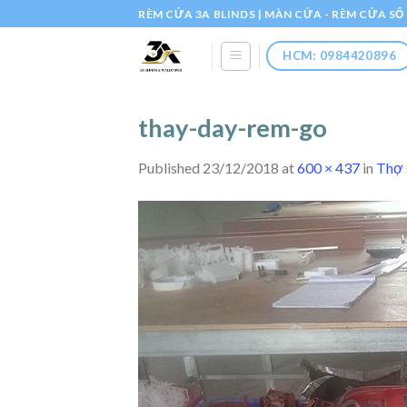
Skip
RÈM CỬA 3A BLINDS | MÀN CỬA - RÈM CỬA S
to
content
HCM: 0984420896
thay-day-rem-go
Published
23/12/2018
at
600 × 437
in
Thợ 