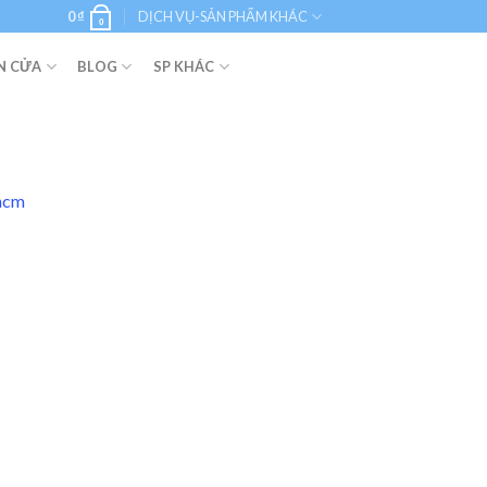
0
₫
DỊCH VỤ-SẢN PHẨM KHÁC
0
N CỬA
BLOG
SP KHÁC
phcm