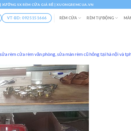
Ổ | XƯỞNG SX RÈM CỬA GIÁ RẺ | XUONGREMCUA.VN
RÈM CỬA
RÈM TỰ ĐỘNG
MÀ
VT-BD: 0925151666
sửa rèm cửa rèm văn phòng, sửa màn rèm cũ hỏng tại hà nội và t