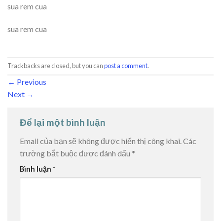
sua rem cua
sua rem cua
Trackbacks are closed, but you can
post a comment
.
←
Previous
Next
→
Để lại một bình luận
Email của bạn sẽ không được hiển thị công khai.
Các
trường bắt buộc được đánh dấu
*
Bình luận
*