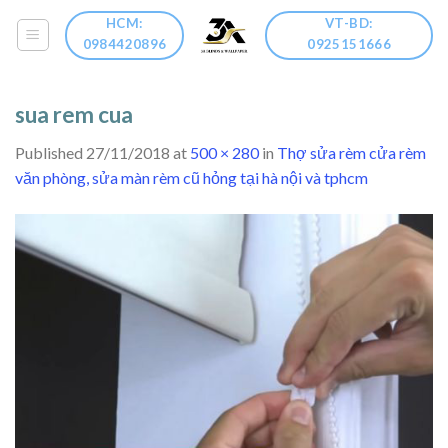
Skip
HCM:
VT-BD:
to
0984420896
0925151666
content
sua rem cua
Published
27/11/2018
at
500 × 280
in
Thợ sửa rèm cửa rèm
văn phòng, sửa màn rèm cũ hỏng tại hà nội và tphcm