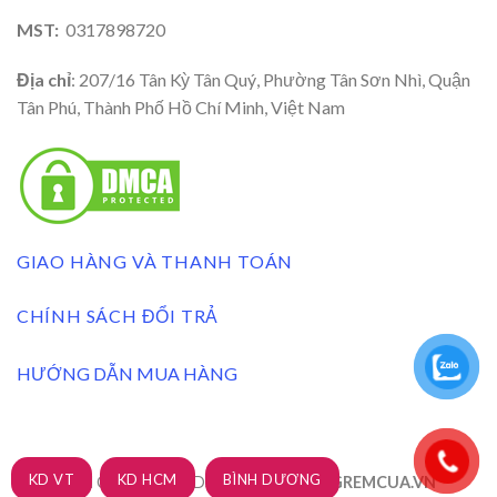
MST:
0317898720
Địa chỉ
: 207/16 Tân Kỳ Tân Quý, Phường Tân Sơn Nhì, Quận
Tân Phú, Thành Phố Hồ Chí Minh, Việt Nam
GIAO HÀNG VÀ THANH TOÁN
CHÍNH SÁCH ĐỔI TRẢ
HƯỚNG DẪN MUA HÀNG
KD VT
KD HCM
BÌNH DƯƠNG
RÈM CỬA 3A BLINDS 2026 ©
| XUONGREMCUA.VN