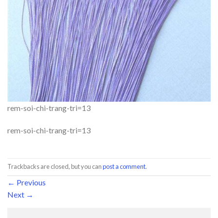
rem-soi-chi-trang-tri=13
rem-soi-chi-trang-tri=13
Trackbacks are closed, but you can
post a comment
.
←
Previous
Next
→