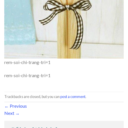
rem-soi-chi-trang-tri=1
rem-soi-chi-trang-tri=1
Trackbacks are closed, but you can
post a comment
.
←
Previous
Next
→