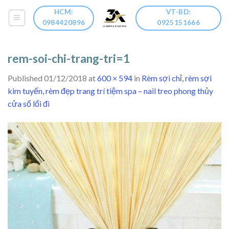
Skip
HCM:
VT-BD:
to
0984420896
0925151666
content
rem-soi-chi-trang-tri=1
Published
01/12/2018
at
600 × 594
in
Rèm sợi chỉ, rèm sợi
kim tuyến, rèm đẹp trang trí tiệm spa – nail treo phong thủy
cửa sổ lối đi