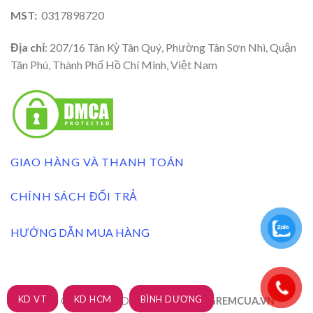
MST:
0317898720
Địa chỉ
: 207/16 Tân Kỳ Tân Quý, Phường Tân Sơn Nhì, Quận
Tân Phú, Thành Phố Hồ Chí Minh, Việt Nam
GIAO HÀNG VÀ THANH TOÁN
CHÍNH SÁCH ĐỔI TRẢ
HƯỚNG DẪN MUA HÀNG
KD VT
KD HCM
BÌNH DƯƠNG
RÈM CỬA 3A BLINDS 2026 ©
| XUONGREMCUA.VN