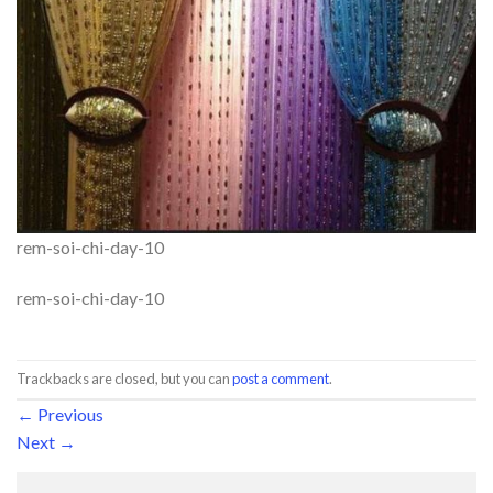
rem-soi-chi-day-10
rem-soi-chi-day-10
Trackbacks are closed, but you can
post a comment
.
←
Previous
Next
→