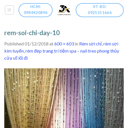
Skip
HCM:
VT-BD:
to
0984420896
0925151666
content
rem-soi-chi-day-10
Published
01/12/2018
at
600 × 603
in
Rèm sợi chỉ, rèm sợi
kim tuyến, rèm đẹp trang trí tiệm spa – nail treo phong thủy
cửa sổ lối đi