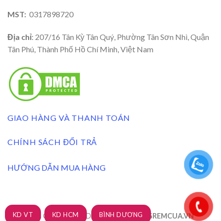
MST:
0317898720
Địa chỉ
: 207/16 Tân Kỳ Tân Quý, Phường Tân Sơn Nhì, Quận
Tân Phú, Thành Phố Hồ Chí Minh, Việt Nam
GIAO HÀNG VÀ THANH TOÁN
CHÍNH SÁCH ĐỔI TRẢ
HƯỚNG DẪN MUA HÀNG
KD VT
KD HCM
BÌNH DƯƠNG
RÈM CỬA 3A BLINDS 2026 ©
| XUONGREMCUA.VN