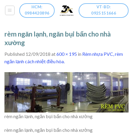
Skip
HCM:
VT-BD:
to
0984420896
0925151666
content
rèm ngăn lạnh, ngăn bụi bẩn cho nhà
xường
Published
12/09/2018
at
600 × 195
in
Rèm nhựa PVC, rèm
ngăn lạnh cách nhiệt điều hòa.
rèm ngăn lạnh, ngăn bụi bẩn cho nhà xường
rèm ngăn lạnh, ngăn bụi bẩn cho nhà xường