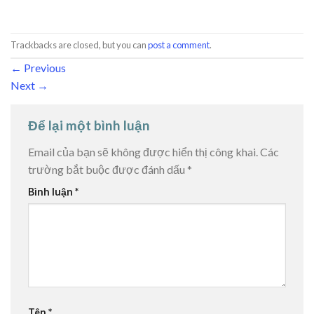
Trackbacks are closed, but you can
post a comment
.
←
Previous
Next
→
Để lại một bình luận
Email của bạn sẽ không được hiển thị công khai.
Các
trường bắt buộc được đánh dấu
*
Bình luận
*
Tên
*