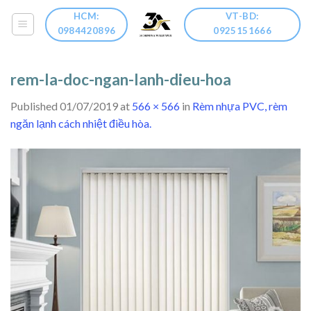
Skip
HCM:
VT-BD:
to
0984420896
0925151666
content
rem-la-doc-ngan-lanh-dieu-hoa
Published
01/07/2019
at
566 × 566
in
Rèm nhựa PVC, rèm
ngăn lạnh cách nhiệt điều hòa.