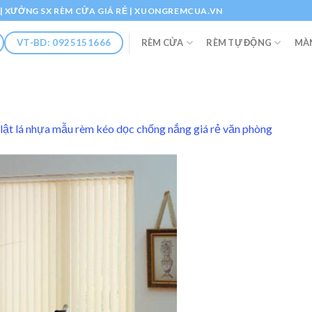
Ổ | XƯỞNG SX RÈM CỬA GIÁ RẺ | XUONGREMCUA.VN
RÈM CỬA
RÈM TỰ ĐỘNG
MÀ
VT-BD: 0925151666
lật lá nhựa mẫu rèm kéo dọc chống nắng giá rẻ văn phòng