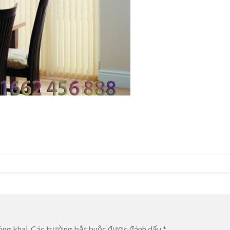
ông khai.
Các trường bắt buộc được đánh dấu
*