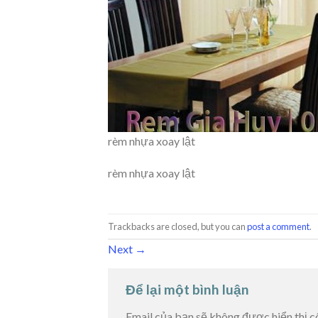
rèm nhựa xoay lật
rèm nhựa xoay lật
Trackbacks are closed, but you can
post a comment
.
Next
→
Để lại một bình luận
Email của bạn sẽ không được hiển thị c