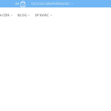
0
₫
DỊCH VỤ-SẢN PHẨM KHÁC
0
N CỬA
BLOG
SP KHÁC