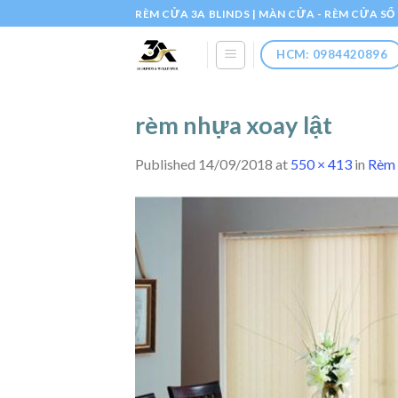
Skip
RÈM CỬA 3A BLINDS | MÀN CỬA - RÈM CỬA S
to
content
HCM: 0984420896
rèm nhựa xoay lật
Published
14/09/2018
at
550 × 413
in
Rèm 