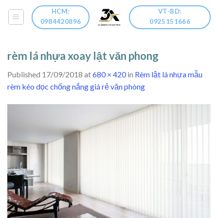
Skip
HCM:
VT-BD:
to
0984420896
0925151666
content
rèm lá nhựa xoay lật văn phong
Published
17/09/2018
at
680 × 420
in
Rèm lật lá nhựa mẫu
rèm kéo dọc chống nắng giá rẻ văn phòng