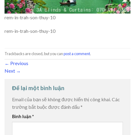
rem-in-trah-son-thuy-10
rem-in-trah-son-thuy-10
Trackbacks are closed, but you can
post a comment
.
←
Previous
Next
→
Để lại một bình luận
Email của bạn sẽ không được hiển thị công khai.
Các
trường bắt buộc được đánh dấu
*
Bình luận
*