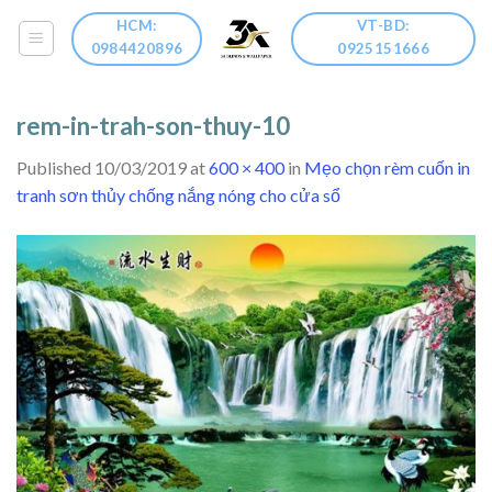
Skip
HCM:
VT-BD:
to
0984420896
0925151666
content
rem-in-trah-son-thuy-10
Published
10/03/2019
at
600 × 400
in
Mẹo chọn rèm cuốn in
tranh sơn thủy chống nắng nóng cho cửa sổ