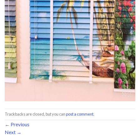
Trackbacks are closed, but you can
post a comment
.
←
Previous
Next
→