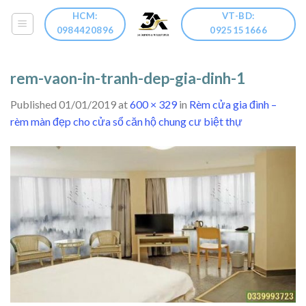
Skip
HCM:
VT-BD:
to
0984420896
0925151666
content
rem-vaon-in-tranh-dep-gia-dinh-1
Published
01/01/2019
at
600 × 329
in
Rèm cửa gia đình –
rèm màn đẹp cho cửa sổ căn hộ chung cư biệt thự