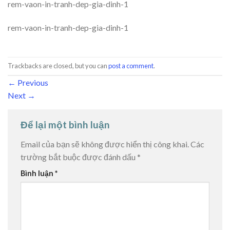
rem-vaon-in-tranh-dep-gia-dinh-1
rem-vaon-in-tranh-dep-gia-dinh-1
Trackbacks are closed, but you can
post a comment
.
←
Previous
Next
→
Để lại một bình luận
Email của bạn sẽ không được hiển thị công khai.
Các
trường bắt buộc được đánh dấu
*
Bình luận
*