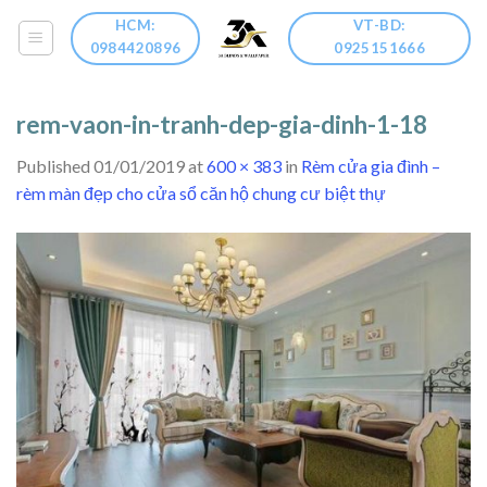
Skip
HCM:
VT-BD:
to
0984420896
0925151666
content
rem-vaon-in-tranh-dep-gia-dinh-1-18
Published
01/01/2019
at
600 × 383
in
Rèm cửa gia đình –
rèm màn đẹp cho cửa sổ căn hộ chung cư biệt thự