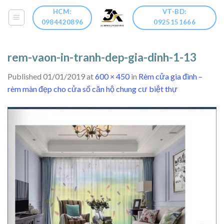
Skip
HCM:
VT-BD:
to
0984420896
0925151666
content
rem-vaon-in-tranh-dep-gia-dinh-1-13
Published
01/01/2019
at
600 × 450
in
Rèm cửa gia đình –
rèm màn đẹp cho cửa sổ căn hộ chung cư biệt thự