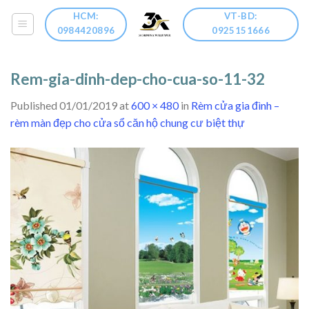
Skip
HCM:
VT-BD:
to
0984420896
0925151666
content
Rem-gia-dinh-dep-cho-cua-so-11-32
Published
01/01/2019
at
600 × 480
in
Rèm cửa gia đình –
rèm màn đẹp cho cửa sổ căn hộ chung cư biệt thự