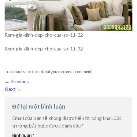
Rem-gia-dinh-dep-cho-cua-so-11-32
Rem-gia-dinh-dep-cho-cua-so-11-32
Trackbacks are closed, but you can
post a comment
.
←
Previous
Next
→
Để lại một bình luận
Email của bạn sẽ không được hiển thị công khai.
Các
trường bắt buộc được đánh dấu
*
Bình luận
*