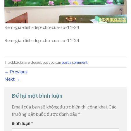
Rem-gia-dinh-dep-cho-cua-so-11-24
Rem-gia-dinh-dep-cho-cua-so-11-24
Trackbacks are closed, but you can
post a comment
.
←
Previous
Next
→
Để lại một bình luận
Email của bạn sẽ không được hiển thị công khai.
Các
trường bắt buộc được đánh dấu
*
Bình luận
*