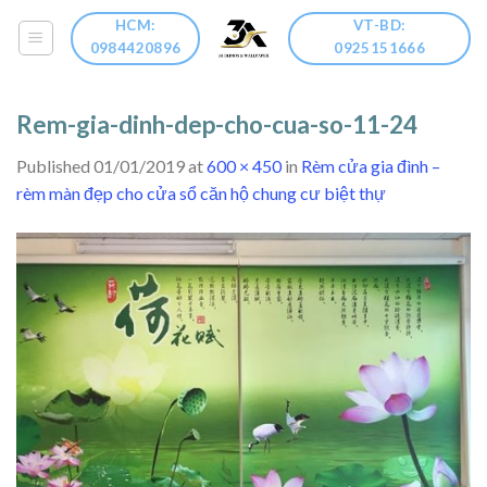
Skip
HCM:
VT-BD:
to
0984420896
0925151666
content
Rem-gia-dinh-dep-cho-cua-so-11-24
Published
01/01/2019
at
600 × 450
in
Rèm cửa gia đình –
rèm màn đẹp cho cửa sổ căn hộ chung cư biệt thự