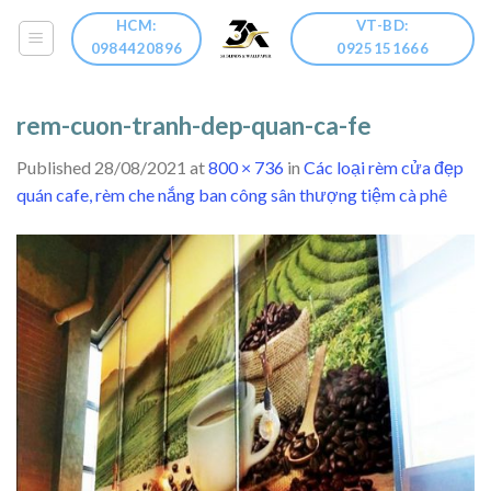
Skip
HCM:
VT-BD:
to
0984420896
0925151666
content
rem-cuon-tranh-dep-quan-ca-fe
Published
28/08/2021
at
800 × 736
in
Các loại rèm cửa đẹp
quán cafe, rèm che nắng ban công sân thượng tiệm cà phê