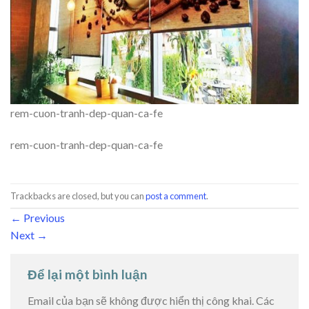
rem-cuon-tranh-dep-quan-ca-fe
rem-cuon-tranh-dep-quan-ca-fe
Trackbacks are closed, but you can
post a comment
.
←
Previous
Next
→
Để lại một bình luận
Email của bạn sẽ không được hiển thị công khai.
Các