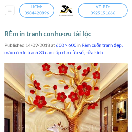
Skip
HCM:
VT-BD:
to
0984420896
0925151666
content
RÈm in tranh con hươu tài lộc
Published
14/09/2018
at
600 × 600
in
Rèm cuốn tranh đẹp,
mẫu rèm in tranh 3đ cao cấp cho cửa sổ, cửa kính