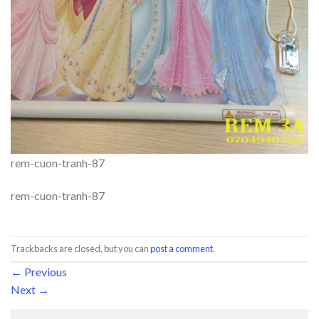
rem-cuon-tranh-87
rem-cuon-tranh-87
Trackbacks are closed, but you can
post a comment
.
←
Previous
Next
→