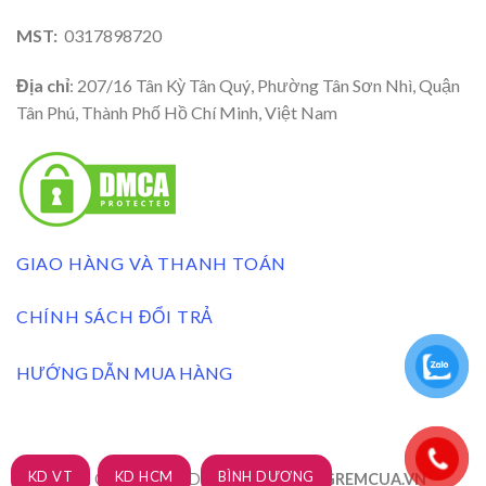
MST:
0317898720
Địa chỉ
: 207/16 Tân Kỳ Tân Quý, Phường Tân Sơn Nhì, Quận
Tân Phú, Thành Phố Hồ Chí Minh, Việt Nam
GIAO HÀNG VÀ THANH TOÁN
CHÍNH SÁCH ĐỔI TRẢ
HƯỚNG DẪN MUA HÀNG
KD VT
KD HCM
BÌNH DƯƠNG
RÈM CỬA 3A BLINDS 2026 ©
| XUONGREMCUA.VN