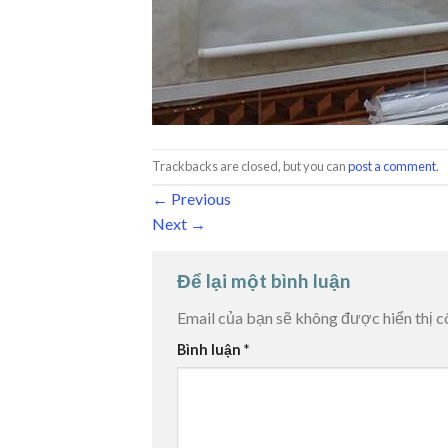
Trackbacks are closed, but you can
post a comment
.
←
Previous
Next
→
Để lại một bình luận
Email của bạn sẽ không được hiển thị c
Bình luận
*