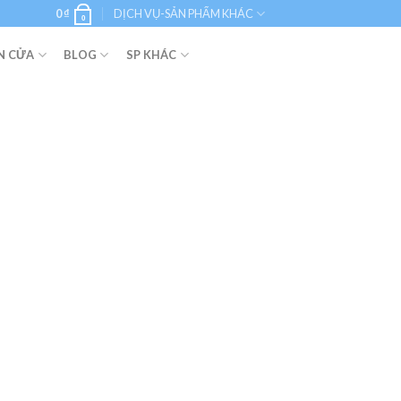
0
₫
DỊCH VỤ-SẢN PHẨM KHÁC
0
N CỬA
BLOG
SP KHÁC