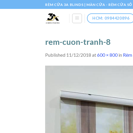
Skip
RÈM CỬA 3A BLINDS | MÀN CỬA - RÈM CỬA S
to
content
HCM: 0984420896
rem-cuon-tranh-8
Published
11/12/2018
at
600 × 800
in
Rèm 