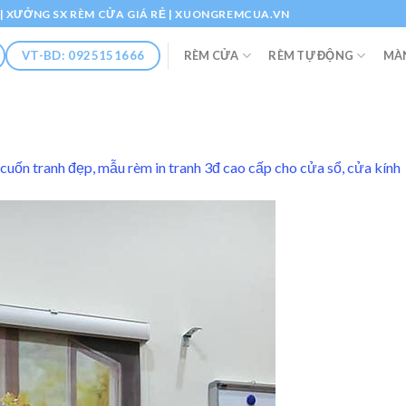
Ổ | XƯỞNG SX RÈM CỬA GIÁ RẺ | XUONGREMCUA.VN
RÈM CỬA
RÈM TỰ ĐỘNG
MÀ
VT-BD: 0925151666
cuốn tranh đẹp, mẫu rèm in tranh 3đ cao cấp cho cửa sổ, cửa kính