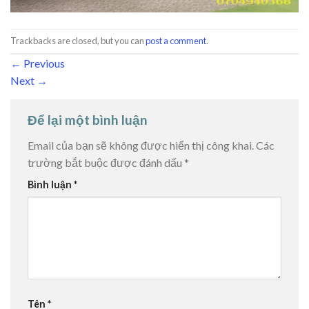
Trackbacks are closed, but you can
post a comment
.
←
Previous
Next
→
Để lại một bình luận
Email của bạn sẽ không được hiển thị công khai.
Các
trường bắt buộc được đánh dấu
*
Bình luận
*
Tên
*