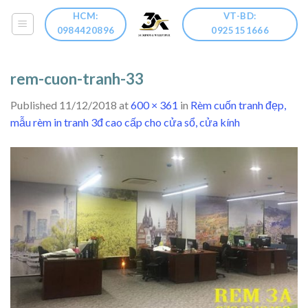
Skip
HCM:
VT-BD:
to
0984420896
0925151666
content
rem-cuon-tranh-33
Published
11/12/2018
at
600 × 361
in
Rèm cuốn tranh đẹp,
mẫu rèm in tranh 3đ cao cấp cho cửa sổ, cửa kính