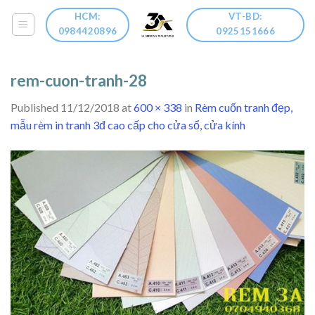
Skip
HCM:
VT-BD:
to
0984420896
0925151666
content
rem-cuon-tranh-28
Published
11/12/2018
at
600 × 338
in
Rèm cuốn tranh đẹp,
mẫu rèm in tranh 3đ cao cấp cho cửa sổ, cửa kính