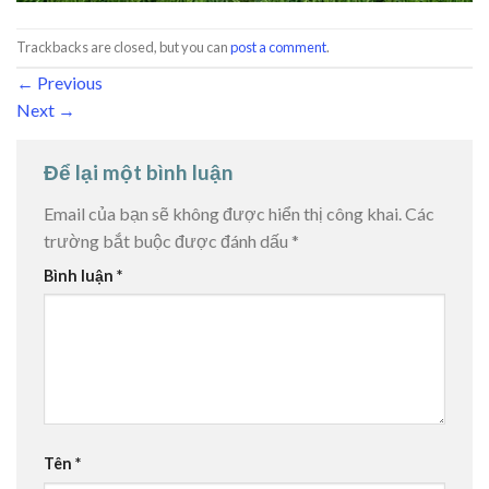
Trackbacks are closed, but you can
post a comment
.
←
Previous
Next
→
Để lại một bình luận
Email của bạn sẽ không được hiển thị công khai.
Các
trường bắt buộc được đánh dấu
*
Bình luận
*
Tên
*