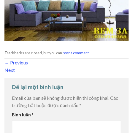
Trackbacks are closed, but you can
post a comment
.
←
Previous
Next
→
Để lại một bình luận
Email của bạn sẽ không được hiển thị công khai.
Các
trường bắt buộc được đánh dấu
*
Bình luận
*