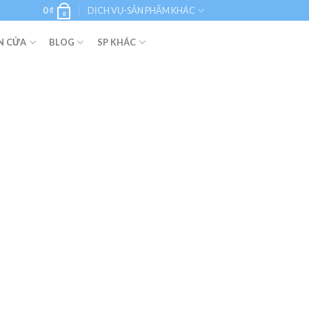
0
₫
DỊCH VỤ-SẢN PHẨM KHÁC
0
N CỬA
BLOG
SP KHÁC