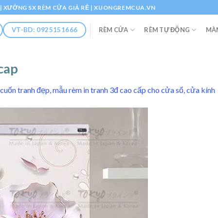
Ổ | XƯỞNG SX RÈM CỬA GIÁ RẺ | XUONGREMCUA.VN
RÈM CỬA
RÈM TỰ ĐỘNG
MÀ
VT-BD: 0925151666
cap
cuốn tranh đẹp, mẫu rèm in tranh 3đ cao cấp cho cửa sổ, cửa kính