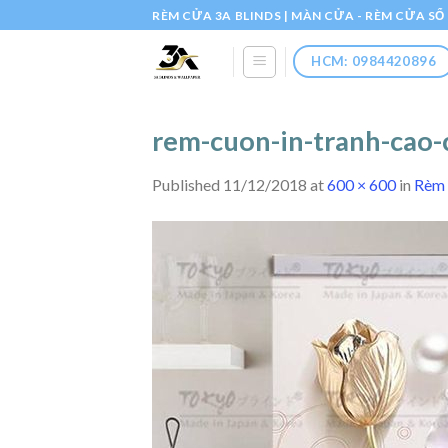
Skip
RÈM CỬA 3A BLINDS | MÀN CỬA - RÈM CỬA S
to
content
HCM: 0984420896
rem-cuon-in-tranh-cao-
Published
11/12/2018
at
600 × 600
in
Rèm 