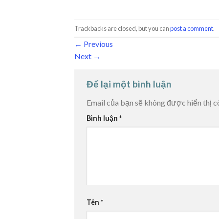
Trackbacks are closed, but you can
post a comment
.
←
Previous
Next
→
Để lại một bình luận
Email của bạn sẽ không được hiển thị c
Bình luận
*
Tên
*