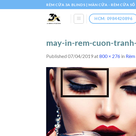
Skip
RÈM CỬA 3A BLINDS | MÀN CỬA - RÈM CỬA S
to
content
HCM: 0984420896
may-in-rem-cuon-tranh
Published
07/04/2019
at
800 × 276
in
Rèm 