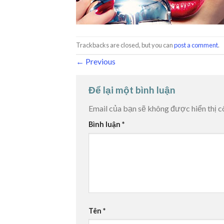
Trackbacks are closed, but you can
post a comment
.
←
Previous
Để lại một bình luận
Email của bạn sẽ không được hiển thị c
Bình luận
*
Tên
*