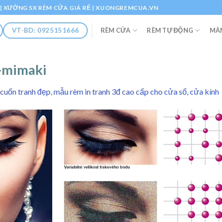
Ổ | XƯỞNG SX RÈM CỬA GIÁ RẺ | XUONGREMCUA.VN
RÈM CỬA
RÈM TỰ ĐỘNG
MÀ
VT-BD: 0925151666
-mimaki
cuốn tranh đẹp, mẫu rèm in tranh 3đ cao cấp cho cửa sổ, cửa kính