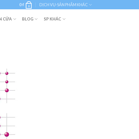
0
₫
DỊCH VỤ-SẢN PHẨM KHÁC
0
N CỬA
BLOG
SP KHÁC