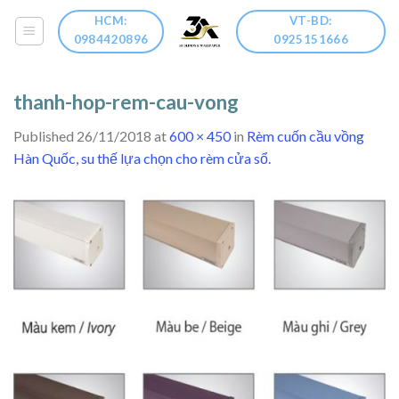
Skip
HCM:
VT-BD:
to
0984420896
0925151666
content
thanh-hop-rem-cau-vong
Published
26/11/2018
at
600 × 450
in
Rèm cuốn cầu vồng
Hàn Quốc, su thế lựa chọn cho rèm cửa sổ.