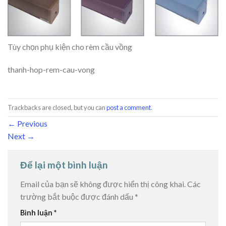
Tùy chọn phụ kiện cho rèm cầu vồng
thanh-hop-rem-cau-vong
Trackbacks are closed, but you can
post a comment
.
←
Previous
Next
→
Để lại một bình luận
Email của bạn sẽ không được hiển thị công khai.
Các
trường bắt buộc được đánh dấu
*
Bình luận
*