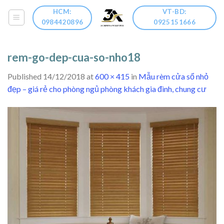
Skip
HCM:
VT-BD:
to
0984420896
0925151666
content
rem-go-dep-cua-so-nho18
Published
14/12/2018
at
600 × 415
in
Mẫu rèm cửa sổ nhỏ
đẹp – giá rẻ cho phòng ngủ phòng khách gia đình, chung cư