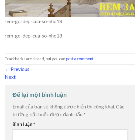
rem-go-dep-cua-so-nho18
rem-go-dep-cua-so-nho18
Trackbacks are closed, but you can
post a comment
.
←
Previous
Next
→
Để lại một bình luận
Email của bạn sẽ không được hiển thị công khai.
Các
trường bắt buộc được đánh dấu
*
Bình luận
*