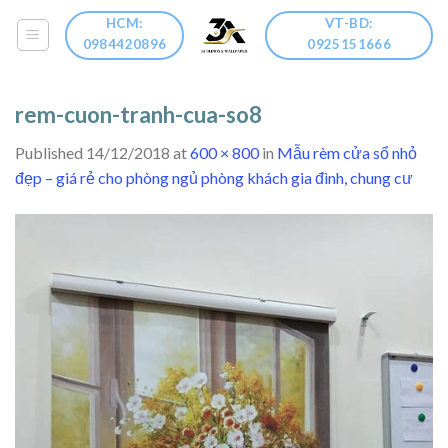
Skip
HCM:
VT-BD:
to
0984420896
0925151666
content
rem-cuon-tranh-cua-so8
Published
14/12/2018
at
600 × 800
in
Mẫu rèm cửa sổ nhỏ
đẹp – giá rẻ cho phòng ngủ phòng khách gia đình, chung cư