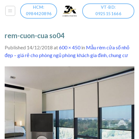
Skip
HCM:
VT-BD:
to
0984420896
0925151666
content
rem-cuon-cua so04
Published
14/12/2018
at
600 × 450
in
Mẫu rèm cửa sổ nhỏ
đẹp – giá rẻ cho phòng ngủ phòng khách gia đình, chung cư