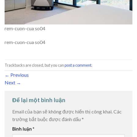
rem-cuon-cua so04
rem-cuon-cua so04
Trackbacks are closed, but you can
post a comment
.
←
Previous
Next
→
Để lại một bình luận
Email của bạn sẽ không được hiển thị công khai.
Các
trường bắt buộc được đánh dấu
*
Bình luận
*