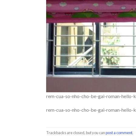
rem-cua-so-nho-cho-be-gai-roman-hello-
rem-cua-so-nho-cho-be-gai-roman-hello-
Trackbacks are closed, but you can
post a comment
.