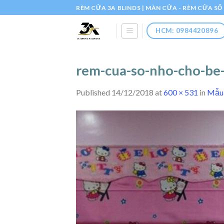
Skip
RÈM CỬA 3A BLINDS | MÀN CỬA - RÈM CỬA S
to
content
HCM: 0984420896
rem-cua-so-nho-cho-be
Published
14/12/2018
at
600 × 531
in
Mẫu 