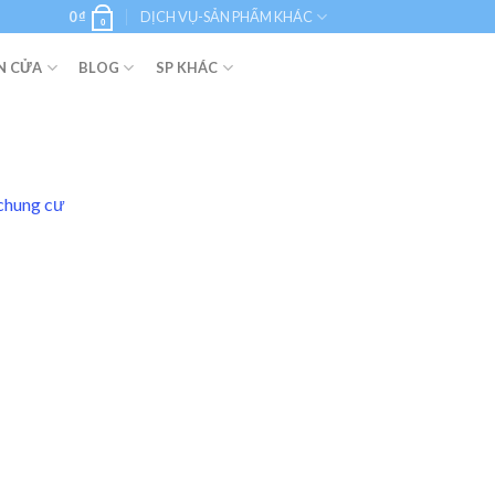
0
₫
DỊCH VỤ-SẢN PHẨM KHÁC
0
N CỬA
BLOG
SP KHÁC
 chung cư