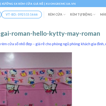
Ổ | XƯỞNG SX RÈM CỬA GIÁ RẺ | XUONGREMCUA.VN
RÈM CỬA
RÈM TỰ ĐỘNG
MÀ
VT-BD: 0925151666
-gai-roman-hello-kytty-may-roman
rèm cửa sổ nhỏ đẹp – giá rẻ cho phòng ngủ phòng khách gia đình,