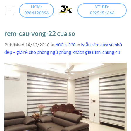
Skip
HCM:
VT-BD:
to
0984420896
0925151666
content
rem-cau-vong-22 cua so
Published
14/12/2018
at
600 × 338
in
Mẫu rèm cửa sổ nhỏ
đẹp – giá rẻ cho phòng ngủ phòng khách gia đình, chung cư