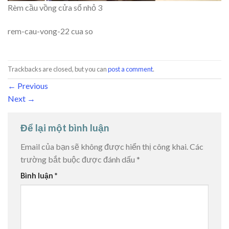
Rèm cầu vồng cửa sổ nhỏ 3
rem-cau-vong-22 cua so
Trackbacks are closed, but you can
post a comment
.
←
Previous
Next
→
Để lại một bình luận
Email của bạn sẽ không được hiển thị công khai.
Các
trường bắt buộc được đánh dấu
*
Bình luận
*