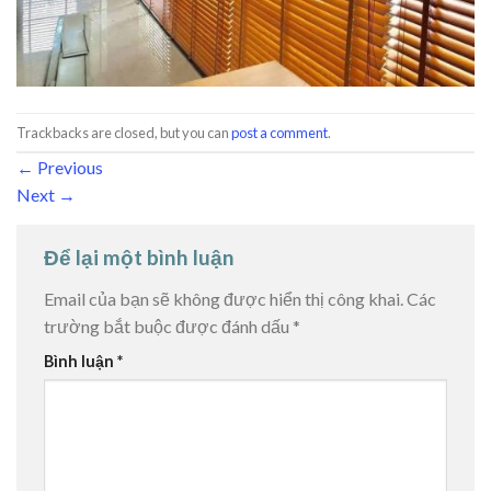
Trackbacks are closed, but you can
post a comment
.
←
Previous
Next
→
Để lại một bình luận
Email của bạn sẽ không được hiển thị công khai.
Các
trường bắt buộc được đánh dấu
*
Bình luận
*